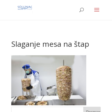
meta charset="UTF-8">
Slaganje mesa na štap